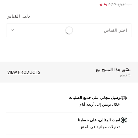
Price reduced from
to ٣,٣٨٩.٠٠ EGP
%٥٠-
٦,٧٨٩.٠٠ EGP
دليل القياس
اختر القياس
نسّق هذا المنتج مع
VIEW PRODUCTS
5 قطع
توصيل مجاني على جميع الطلبات
خلال يومين إلى أربعة أيام
الفيت المثالي، على حسابنا
تعديلات مجانية في المتج