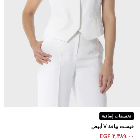
تخفيضات إضافية
فيست بياقة V أبيض
٣,٣٨٩.٠٠ EGP