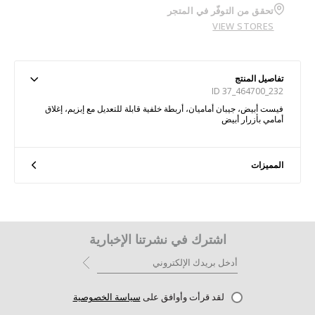
تحقق من التوفّر في المتجر
VIEW STORES
تفاصيل المنتج
ID 37_464700_232
فيست أبيض، جيبان أماميان، أربطة خلفية قابلة للتعديل مع إبزيم، إغلاق
أمامي بأزرار أبيض
المميزات
اشترك في نشرتنا الإخبارية
لقد قرأت وأوافق على
سياسة الخصوصية