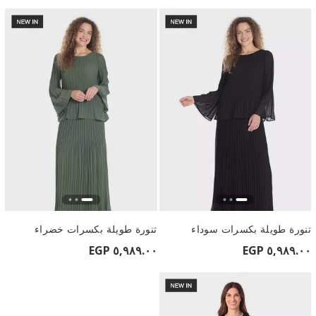
تنورة طويلة بكسرات سوداء
تنورة طويلة بكسرات خضراء
٥,٩٨٩.٠٠ EGP
٥,٩٨٩.٠٠ EGP