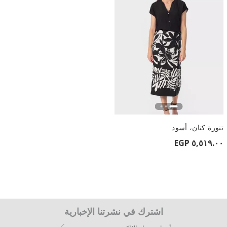
تنورة كتان، أسود
٥,٥١٩.٠٠ EGP
اشترك في نشرتنا الإخبارية