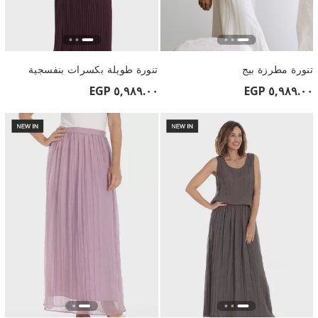
تنورة مطرزة بيج
تنورة طويلة بكسرات بنفسجية
٥,٩٨٩.٠٠ EGP
٥,٩٨٩.٠٠ EGP