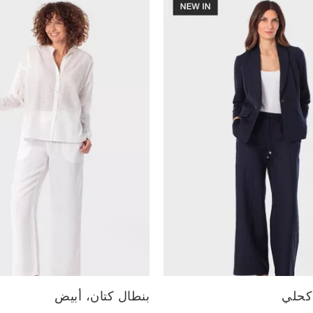
الأحجام المتاحة:
 كحلي
بنطال كتان، أبيض
L
M
S
L
M