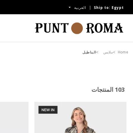
Egypt
Ship to:
العربية
Home
ملابس
البناطيل
103 المنتجات