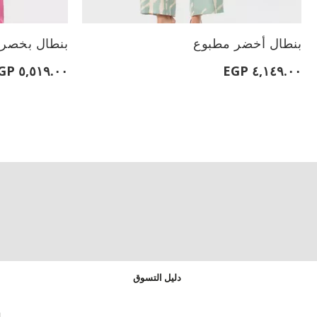
الأحجام المتاحة:
الأحجام المتاحة:
بنطال أخضر مطبوع
بنطال بخصر
L
٥,٥١٩.٠٠ EGP
٤,١٤٩.٠٠ EGP
دليل التسوق
ا