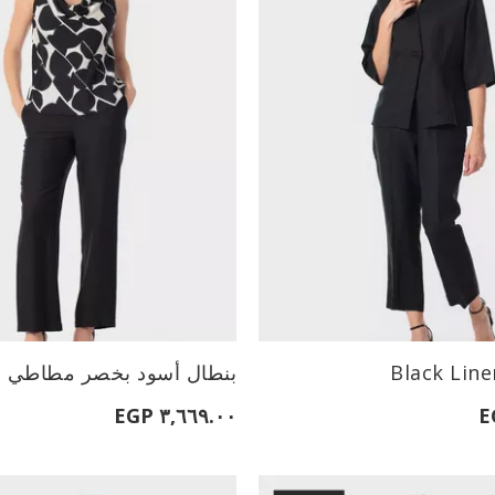
الأحجام المتاحة:
Black Lin
بنطال أسود بخصر مطاطي
L
M
S
L
M
٣,٦٦٩.٠٠ EGP