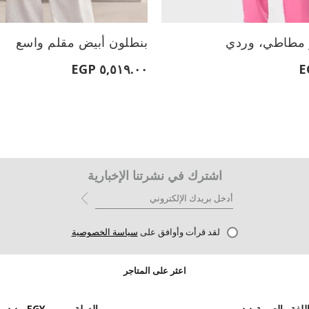
الأحجام المتاحة:
 مطاطي، وردي
بنطلون أبيض مقلم واسع
38
M
S
L
M
٥,٥١٩.٠٠ EGP
اشترك في نشرتنا الإخبارية
لقد قرأت وأوافق على
سياسة الخصوصية
اعثر على المتاجر
للغة
العربية
الدولة
EGY