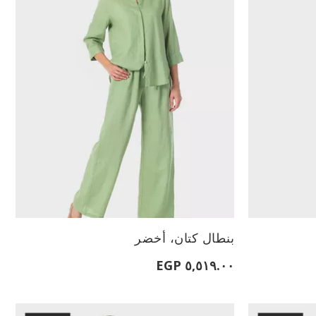
الأحجام المتاحة:
بنطال كتان، أخضر
L
M
S
XL
٥,٥١٩.٠٠ EGP