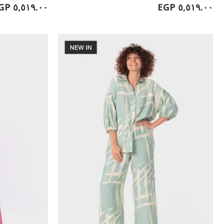
٥,٥١٩.٠٠ EGP
٥,٥١٩.٠٠ EGP