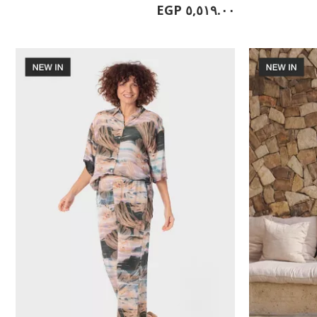
٥,٥١٩.٠٠ EGP