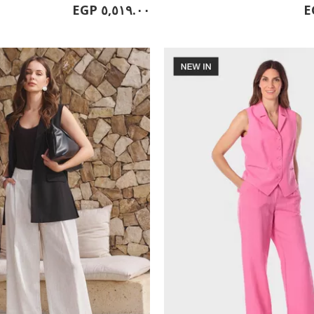
٥,٥١٩.٠٠ EGP