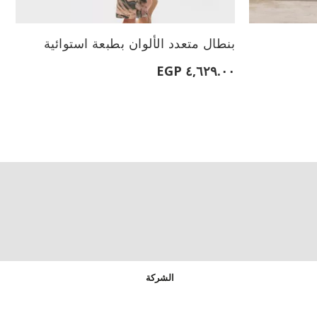
الأحجام المتاحة:
بنطال متعدد الألوان بطبعة استوائية
L
40
S
XL
٤,٦٢٩.٠٠ EGP
الشركة