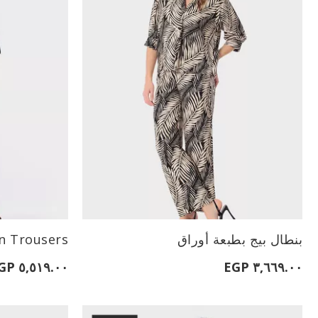
الأحجام المتاحة:
الأحجام المتاحة:
بنطال بيج بطبعة أوراق
en Trousers
L
٥,٥١٩.٠٠ EGP
٣,٦٦٩.٠٠ EGP