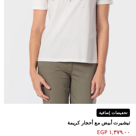
تخفيضات إضافية
تيشيرت أبيض مع أحجار كريمة
١,٣٧٩.٠٠ EGP