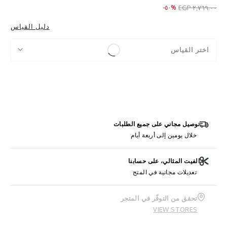
Price reduced from
to ١,٣٧٩.٠٠ EGP
%٥٠-
٢,٧٦٩.٠٠ EGP
دليل القياس
اختر القياس
توصيل مجاني على جميع الطلبات
خلال يومين إلى أربعة أيام
الفيت المثالي، على حسابنا
تعديلات مجانية في المتج
تحقق من التوفّر في المتجر
VIEW STORES