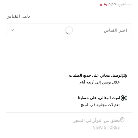
Price reduced from
to ٥٦٩.٠٠ EGP
%٥٠-
١,١٣٩.٠٠ EGP
دليل القياس
اختر القياس
توصيل مجاني على جميع الطلبات
خلال يومين إلى أربعة أيام
الفيت المثالي، على حسابنا
تعديلات مجانية في المتج
تحقق من التوفّر في المتجر
VIEW STORES