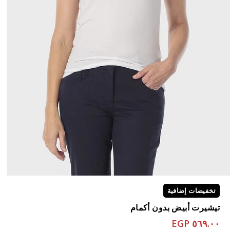
تخفيضات إضافية
تيشيرت أبيض بدون أكمام
٥٦٩.٠٠ EGP