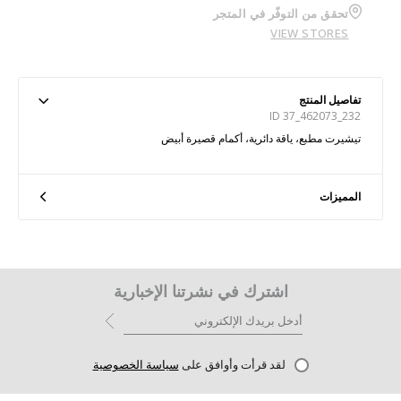
تحقق من التوفّر في المتجر
VIEW STORES
تفاصيل المنتج
ID 37_462073_232
تيشيرت مطبع، ياقة دائرية، أكمام قصيرة أبيض
المميزات
اشترك في نشرتنا الإخبارية
لقد قرأت وأوافق على
سياسة الخصوصية