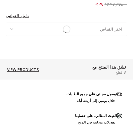
Price reduced from
to ١,٩٣٩.٠٠ EGP
%٣٠-
٢,٧٦٩.٠٠ EGP
دليل القياس
اختر القياس
نسّق هذا المنتج مع
VIEW PRODUCTS
3 قطع
توصيل مجاني على جميع الطلبات
خلال يومين إلى أربعة أيام
الفيت المثالي، على حسابنا
تعديلات مجانية في المتج