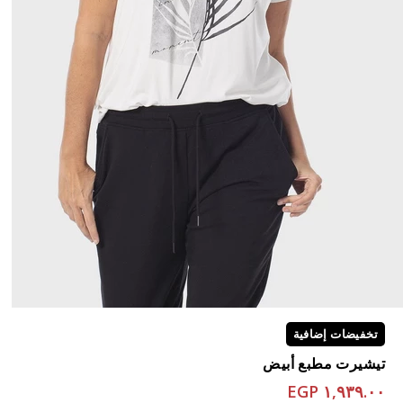
تخفيضات إضافية
تيشيرت مطبع أبيض
١,٩٣٩.٠٠ EGP