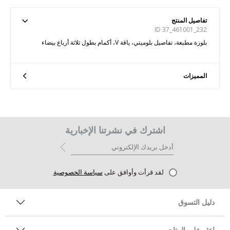
تفاصيل المنتج
ID 37_461001_232
بلوزة مطبعة، تفاصيل بلوميتي، ياقة V، أكمام بطول ثلاثة أرباع بيضاء
المميزات
اشترك في نشرتنا الإخبارية
لقد قرأت وأوافق على
سياسة الخصوصية
دليل التسوق
اعثر على المتاجر