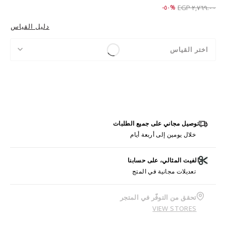
Price reduced from
to ١,٣٧٩.٠٠ EGP
%٥٠-
٢,٧٦٩.٠٠ EGP
دليل القياس
اختر القياس
توصيل مجاني على جميع الطلبات
خلال يومين إلى أربعة أيام
الفيت المثالي، على حسابنا
تعديلات مجانية في المتج
تحقق من التوفّر في المتجر
VIEW STORES