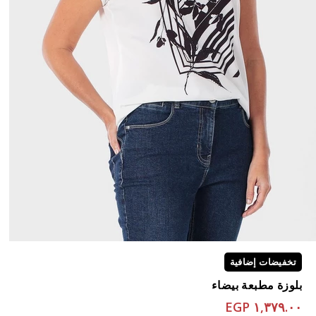
تخفيضات إضافية
بلوزة مطبعة بيضاء
١,٣٧٩.٠٠ EGP