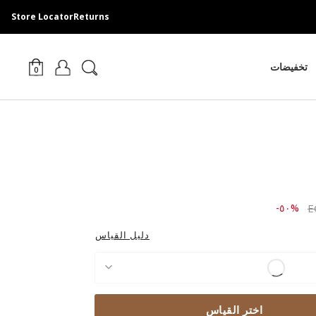
Store Locator
Returns
تخفيضات
0
Price r
to ٢,٣٠٩.٠٠ EGP
%٥٠-
دليل القياس
اختر القياس