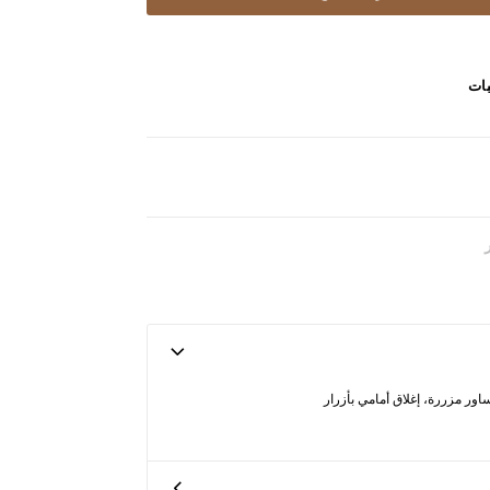
بات
ور مزررة، إغلاق أمامي بأزرار