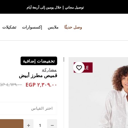
توصيل مجاني | خلال يومين إلى أربعة أيام
وصل حديثًا
ملابس
إكسسوارات
تشكيلات
تخفيضات إضافية
مشاركة
قميص مطرز أبيض
٢,٣٠٩.٠٠ EGP
educed from
٤,٦٢٩.٠٠ EGP
اختر القياس
Quantity