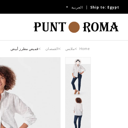
Egypt
Ship to:
العربية
Home
ملابس
القمصان
قميص مطرز أبيض