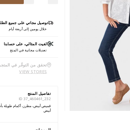
توصيل مجاني على جميع الطل
خلال يومين إلى أربعة أيام
الفيت المثالي، على حسابنا
تعديلات مجانية في المتج
تحقق من التوفّر في المتجر
VIEW STORES
تفاصيل المنتج
ID 37_460461_232
قميص أبيض، مطرز، أكمام طويلة بأسا
أبيض
المميزات