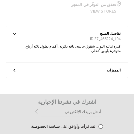
تحقق من التوفّر في المتجر
VIEW STORES
تفاصيل المنتج
ID 37_466224_104
كنزة ثنائية اللون، شقوق جانبية، ياقة دائرية، أكمام بطول ثلاثة أرباع،
متوفرة بلونين كحلي
المميزات
اشترك في نشرتنا الإخبارية
لقد قرأت وأوافق على
سياسة الخصوصية