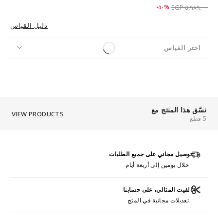
Price reduced from
to ٢,٩٨٩.٠٠ EGP
%٥٠-
٥,٩٨٩.٠٠ EGP
دليل القياس
اختر القياس
نسّق هذا المنتج مع
VIEW PRODUCTS
5 قطع
توصيل مجاني على جميع الطلبات
خلال يومين إلى أربعة أيام
الفيت المثالي، على حسابنا
تعديلات مجانية في المتج