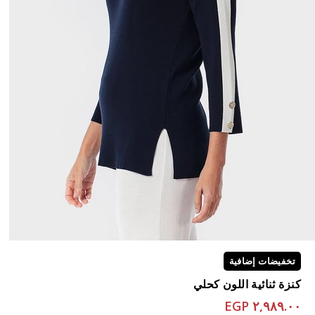
تخفيضات إضافية
كنزة ثنائية اللون كحلي
٢,٩٨٩.٠٠ EGP