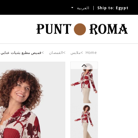
Egypt
Ship to:
العربية
Home
ملابس
القمصان
قميص مطبع بثنيات عنابي