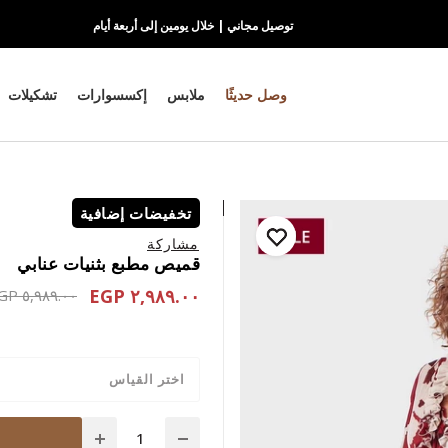
توصيل مجاني | خلال يومين إلى أربعة أيام
وصل حديثًا
ملابس
إكسسوارات
تشكيلات
تخفيضات إضافية
مشاركة
قميص مطبع بثنيات عنابي
٢,٩٨٩.٠٠ EGP
educed from
٥,٩٨٩.٠٠ EGP
اختر القياس
Quantity