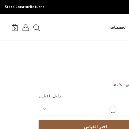
Store Locator
Returns
تخفيضات
0
Price r
to ٢,٩٨٩.٠٠ EGP
%٥٠-
دليل القياس
اختر القياس