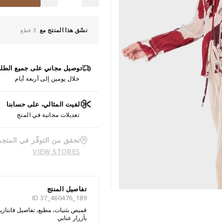
نسّق هذا المنتج مع
3 قطع
توصيل مجاني على جميع الطل
خلال يومين إلى أربعة أيام
الفيت المثالي، على حسابنا
تعديلات مجانية في المتج
تحقق من التوفّر في المتجر
VIEW STORES
تفاصيل المنتج
ID 37_460476_189
بأزرار عنابي