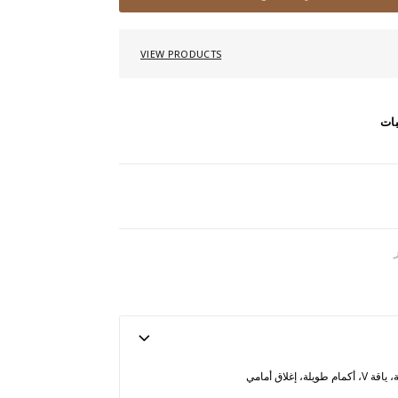
VIEW PRODUCTS
بات
قميص بثنيات، مطبع، تفاصيل فانتازية، ياقة V، أكمام طويلة، إغلاق أمامي