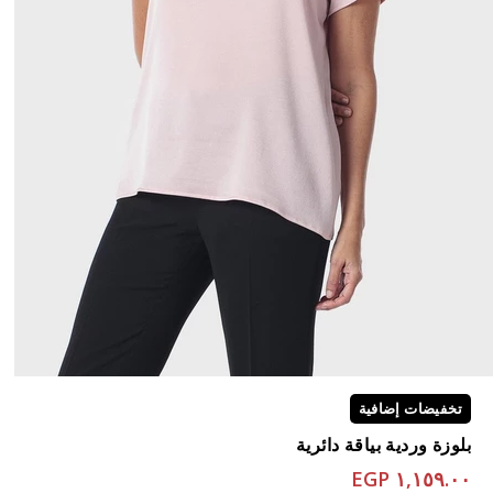
تخفيضات إضافية
بلوزة وردية بياقة دائرية
١,١٥٩.٠٠ EGP