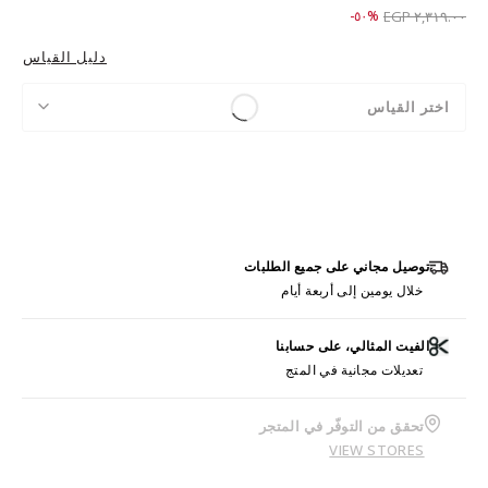
Price reduced from
to ١,١٥٩.٠٠ EGP
%٥٠-
٢,٣١٩.٠٠ EGP
دليل القياس
اختر القياس
توصيل مجاني على جميع الطلبات
خلال يومين إلى أربعة أيام
الفيت المثالي، على حسابنا
تعديلات مجانية في المتج
تحقق من التوفّر في المتجر
VIEW STORES