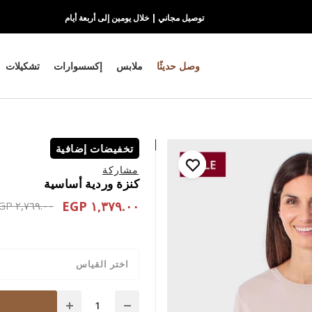
توصيل مجاني | خلال يومين إلى أربعة أيام
وصل حديثًا
ملابس
إكسسوارات
تشكيلات
تخفيضات إضافية
مشاركة
كنزة وردية أساسية
١,٣٧٩.٠٠ EGP
educed from
٢,٧٦٩.٠٠ EGP
اختر القياس
Quantity