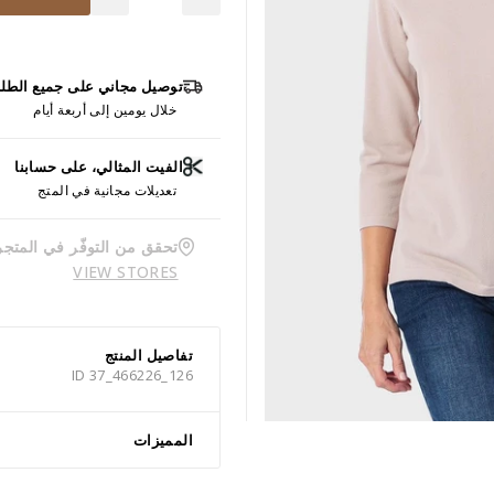
توصيل مجاني على جميع الطل
خلال يومين إلى أربعة أيام
الفيت المثالي، على حسابنا
تعديلات مجانية في المتج
تحقق من التوفّر في المتجر
VIEW STORES
تفاصيل المنتج
ID 37_466226_126
المميزات