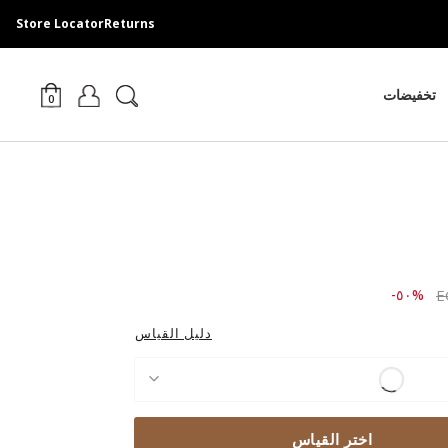
Store Locator
Returns
تخفيضات
0
Price r
to ١,٣٧٩.٠٠ EGP
%٥٠-
دليل القياس
اختر القياس