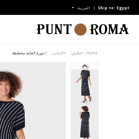
Egypt
Ship to:
العربية
Home
ملابس
التنانير
تنورة كحلية مخططة