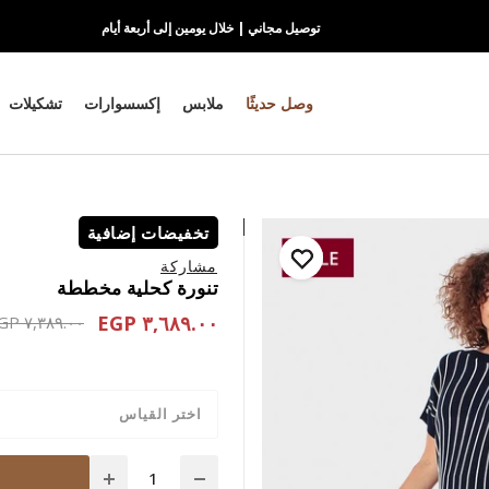
توصيل مجاني | خلال يومين إلى أربعة أيام
وصل حديثًا
ملابس
إكسسوارات
تشكيلات
تخفيضات إضافية
مشاركة
تنورة كحلية مخططة
٣,٦٨٩.٠٠ EGP
educed from
٧,٣٨٩.٠٠ EGP
اختر القياس
Quantity