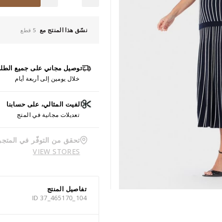
نسّق هذا المنتج مع
5 قطع
توصيل مجاني على جميع الطل
خلال يومين إلى أربعة أيام
الفيت المثالي، على حسابنا
تعديلات مجانية في المتج
تحقق من التوفّر في المتجر
VIEW STORES
تفاصيل المنتج
ID 37_465170_104