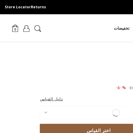
Store Locator
Returns
تخفيضات
0
Price r
to ٣,٦٨٩.٠٠ EGP
%٥٠-
دليل القياس
اختر القياس