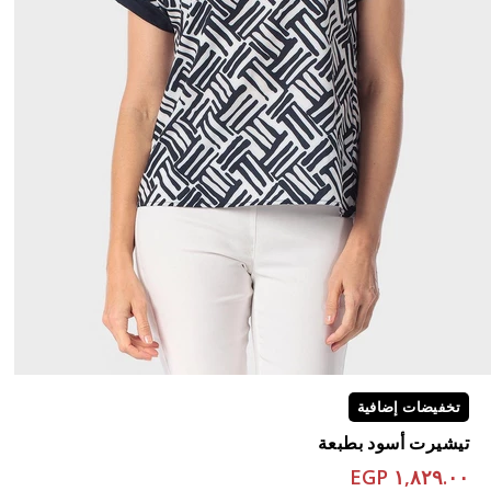
تخفيضات إضافية
تيشيرت أسود بطبعة
١,٨٢٩.٠٠ EGP