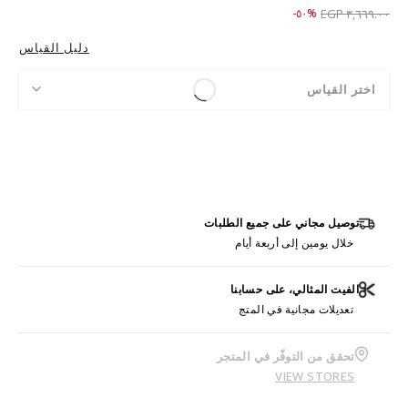
Price reduced from
to ١,٨٢٩.٠٠ EGP
%٥٠-
٣,٦٦٩.٠٠ EGP
دليل القياس
اختر القياس
توصيل مجاني على جميع الطلبات
خلال يومين إلى أربعة أيام
الفيت المثالي، على حسابنا
تعديلات مجانية في المتج
تحقق من التوفّر في المتجر
VIEW STORES