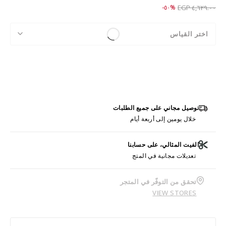
Price reduced from
to ٢,٣٠٩.٠٠ EGP
%٥٠-
٤,٦٢٩.٠٠ EGP
اختر القياس
توصيل مجاني على جميع الطلبات
خلال يومين إلى أربعة أيام
الفيت المثالي، على حسابنا
تعديلات مجانية في المتج
تحقق من التوفّر في المتجر
VIEW STORES