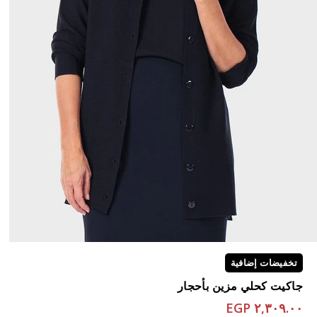
تخفيضات إضافية
جاكيت كحلي مزين بأحجار
٢,٣٠٩.٠٠ EGP