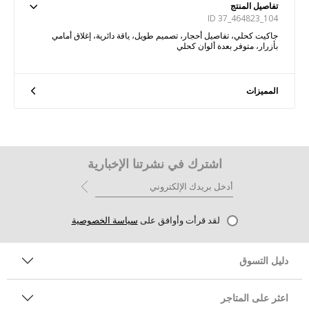
تفاصيل المنتج
ID 37_464823_104
جاكيت كحلي، تفاصيل أحجار، تصميم طويل، ياقة دائرية، إغلاق أمامي
بأزرار، متوفر بعدة ألوان كحلي
المميزات
اشترك في نشرتنا الإخبارية
لقد قرأت وأوافق على
سياسة الخصوصية
دليل التسوق
اعثر على المتاجر