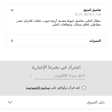
تفاصيل المنتج
ID 37_467412_104
بنطال كحلي، تفاصيل خيوط معدنية، أربعة جيوب، حلقات للحزام، خصر
مطاطي، إغلاق بسحّاب وخطافات كحلي
المميزات
اشترك في نشرتنا الإخبارية
لقد قرأت وأوافق على
سياسة الخصوصية
دليل التسوق