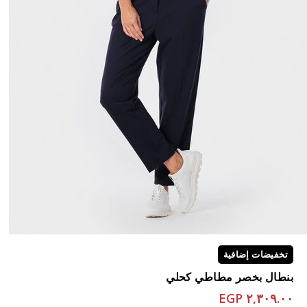
تخفيضات إضافية
بنطال بخصر مطاطي كحلي
٢,٣٠٩.٠٠ EGP