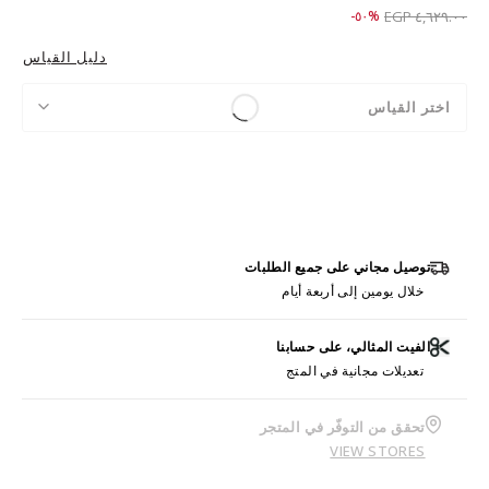
Price reduced from
to ٢,٣٠٩.٠٠ EGP
%٥٠-
٤,٦٢٩.٠٠ EGP
دليل القياس
اختر القياس
توصيل مجاني على جميع الطلبات
خلال يومين إلى أربعة أيام
الفيت المثالي، على حسابنا
تعديلات مجانية في المتج
تحقق من التوفّر في المتجر
VIEW STORES