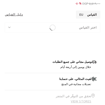
Price reduced from
to ٢,٧٥٩.٠٠ EGP
%٥٠-
٥,٥١٩.٠٠ EGP
دليل القياس
القياس
EU
اختر القياس
توصيل مجاني على جميع الطلبات
خلال يومين إلى أربعة أيام
الفيت المثالي، على حسابنا
تعديلات مجانية في المتج
تحقق من التوفّر في المتجر
VIEW STORES