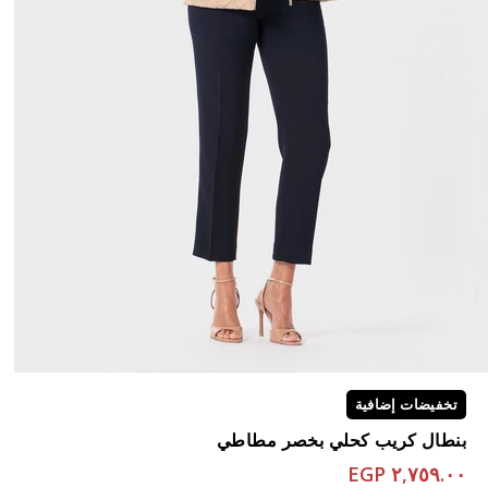
تخفيضات إضافية
بنطال كريب كحلي بخصر مطاطي
٢,٧٥٩.٠٠ EGP