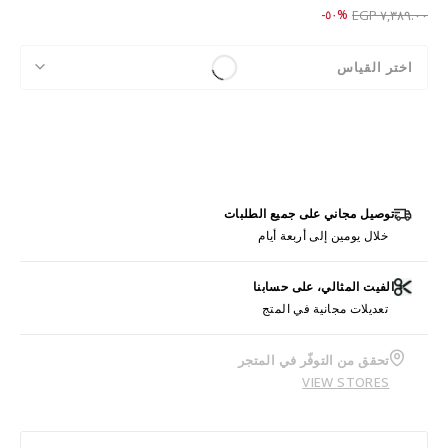
Price reduced from
to ٣,٦٨٩.٠٠ EGP
%٥٠-
٧,٣٨٩.٠٠ EGP
اختر القياس
توصيل مجاني على جميع الطلبات
خلال يومين إلى أربعة أيام
الفيت المثالي، على حسابنا
تعديلات مجانية في المتج
تحقق من التوفّر في المتجر
VIEW STORES