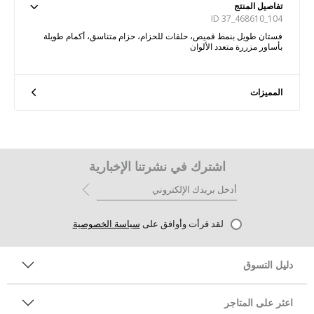
تفاصيل المنتج
ID 37_468610_104
فستان طويل بنمط قميص، حلقات للحزام، حزام متناسق، أكمام طويلة
بأساور مزررة متعدد الألوان
المميزات
اشترك في نشرتنا الإخبارية
لقد قرأت وأوافق على
سياسة الخصوصية
دليل التسوق
اعثر على المتاجر