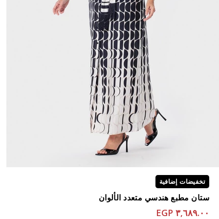
تخفيضات إضافية
ستان مطبع هندسي متعدد الألوان
٣,٦٨٩.٠٠ EGP