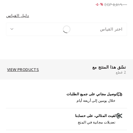
Price reduced from
to ٢,٧٥٩.٠٠ EGP
%٥٠-
٥,٥١٩.٠٠ EGP
دليل القياس
اختر القياس
نسّق هذا المنتج مع
VIEW PRODUCTS
2 قطع
توصيل مجاني على جميع الطلبات
خلال يومين إلى أربعة أيام
الفيت المثالي، على حسابنا
تعديلات مجانية في المتج