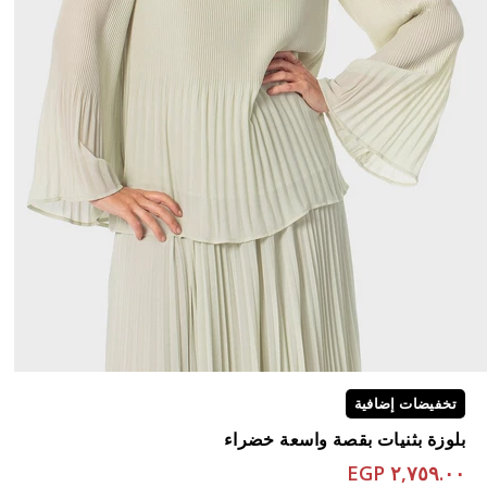
تخفيضات إضافية
بلوزة بثنيات بقصة واسعة خضراء
٢,٧٥٩.٠٠ EGP