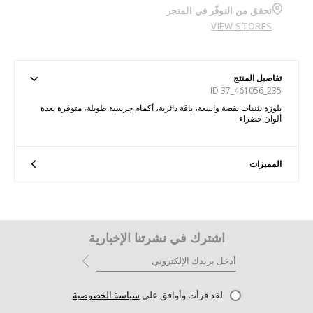
تحقق من التوفّر في المتجر
VIEW STORES
تفاصيل المنتج
ID 37_461056_235
بلوزة بثنيات بقصة واسعة، ياقة دائرية، أكمام جرسية طويلة، متوفرة بعدة
ألوان خضراء
المميزات
اشترك في نشرتنا الإخبارية
لقد قرأت وأوافق على
سياسة الخصوصية