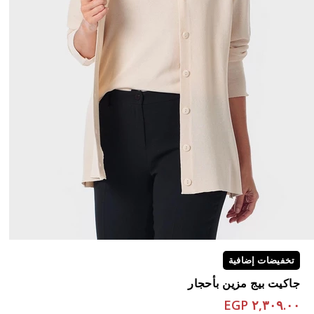
تخفيضات إضافية
جاكيت بيج مزين بأحجار
٢,٣٠٩.٠٠ EGP