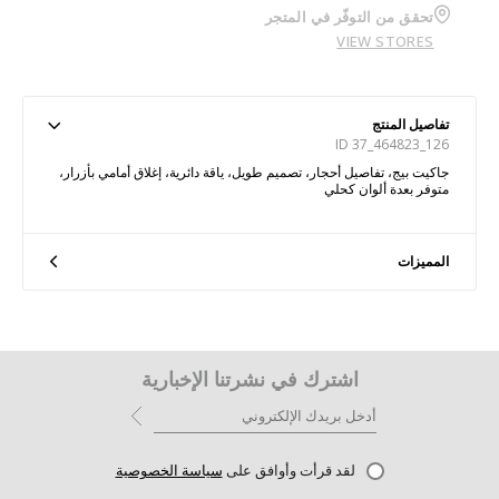
تحقق من التوفّر في المتجر
VIEW STORES
تفاصيل المنتج
ID 37_464823_126
جاكيت بيج، تفاصيل أحجار، تصميم طويل، ياقة دائرية، إغلاق أمامي بأزرار،
متوفر بعدة ألوان كحلي
المميزات
اشترك في نشرتنا الإخبارية
لقد قرأت وأوافق على
سياسة الخصوصية