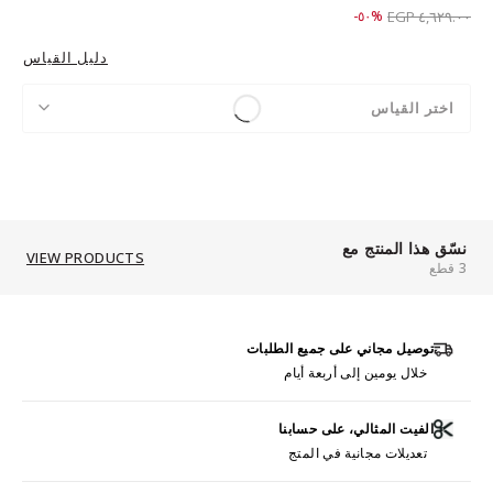
Price reduced from
to ٢,٣٠٩.٠٠ EGP
%٥٠-
٤,٦٢٩.٠٠ EGP
دليل القياس
اختر القياس
نسّق هذا المنتج مع
VIEW PRODUCTS
3 قطع
توصيل مجاني على جميع الطلبات
خلال يومين إلى أربعة أيام
الفيت المثالي، على حسابنا
تعديلات مجانية في المتج