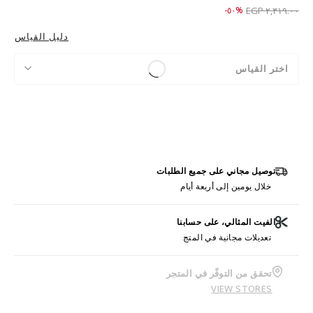
Price reduced from
to ١,١٥٩.٠٠ EGP
%٥٠-
٢,٣١٩.٠٠ EGP
دليل القياس
اختر القياس
توصيل مجاني على جميع الطلبات
خلال يومين إلى أربعة أيام
الفيت المثالي، على حسابنا
تعديلات مجانية في المتج
تحقق من التوفّر في المتجر
VIEW STORES