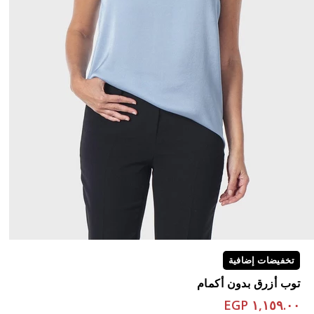
تخفيضات إضافية
توب أزرق بدون أكمام
١,١٥٩.٠٠ EGP