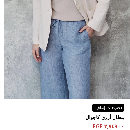
تخفيضات إضافية
بنطال أزرق كاجوال
٢,٧٤٩.٠٠ EGP