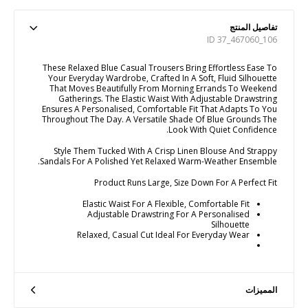
تفاصيل المنتج
ID 37_467060_106
These Relaxed Blue Casual Trousers Bring Effortless Ease To
Your Everyday Wardrobe, Crafted In A Soft, Fluid Silhouette
That Moves Beautifully From Morning Errands To Weekend
Gatherings. The Elastic Waist With Adjustable Drawstring
Ensures A Personalised, Comfortable Fit That Adapts To You
Throughout The Day. A Versatile Shade Of Blue Grounds The
Look With Quiet Confidence.
Style Them Tucked With A Crisp Linen Blouse And Strappy
Sandals For A Polished Yet Relaxed Warm-Weather Ensemble.
Product Runs Large, Size Down For A Perfect Fit
Elastic Waist For A Flexible, Comfortable Fit
Adjustable Drawstring For A Personalised
Silhouette
Relaxed, Casual Cut Ideal For Everyday Wear
المميزات