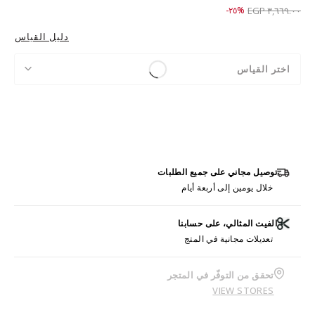
Price reduced from
to ٢,٧٤٩.٠٠ EGP
%٢٥-
٣,٦٦٩.٠٠ EGP
دليل القياس
اختر القياس
توصيل مجاني على جميع الطلبات
خلال يومين إلى أربعة أيام
الفيت المثالي، على حسابنا
تعديلات مجانية في المتج
تحقق من التوفّر في المتجر
VIEW STORES