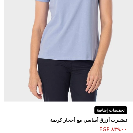
تخفيضات إضافية
تيشيرت أزرق أساسي مع أحجار كريمة
٨٣٩.٠٠ EGP