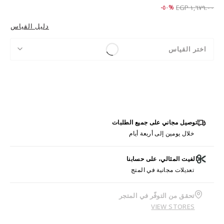
Price reduced from
to ٨٣٩.٠٠ EGP
%٥٠-
١,٦٧٩.٠٠ EGP
دليل القياس
اختر القياس
توصيل مجاني على جميع الطلبات
خلال يومين إلى أربعة أيام
الفيت المثالي، على حسابنا
تعديلات مجانية في المتج
تحقق من التوفّر في المتجر
VIEW STORES