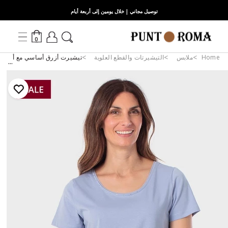
توصيل مجاني | خلال يومين إلى أربعة أيام
0
Home
ملابس
التيشيرتات والقطع العلوية
تيشيرت أزرق أساسي مع أحجار 