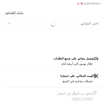
Price reduced from
to ١,٣٧٩.٠٠ EGP
%٥٠-
٢,٧٦٩.٠٠ EGP
دليل القياس
اختر القياس
توصيل مجاني على جميع الطلبات
خلال يومين إلى أربعة أيام
الفيت المثالي، على حسابنا
تعديلات مجانية في المتج
تحقق من التوفّر في المتجر
VIEW STORES