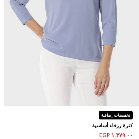
تخفيضات إضافية
كنزة زرقاء أساسية
١,٣٧٩.٠٠ EGP