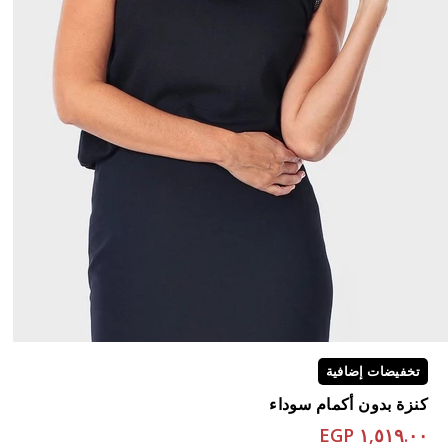
تخفيضات إضافية
كنزة بدون أكمام سوداء
١,٥١٩.٠٠ EGP