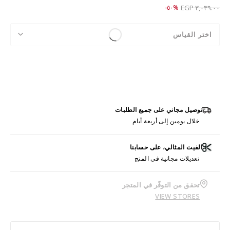
Price reduced from
to ١,٥١٩.٠٠ EGP
%٥٠-
٣,٠٣٩.٠٠ EGP
اختر القياس
توصيل مجاني على جميع الطلبات
خلال يومين إلى أربعة أيام
الفيت المثالي، على حسابنا
تعديلات مجانية في المتج
تحقق من التوفّر في المتجر
VIEW STORES