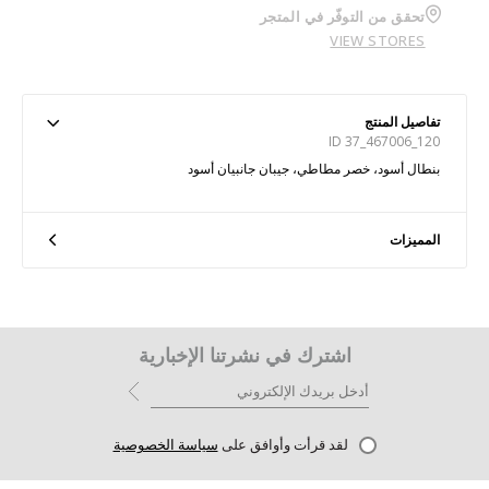
تحقق من التوفّر في المتجر
VIEW STORES
تفاصيل المنتج
ID 37_467006_120
بنطال أسود، خصر مطاطي، جيبان جانبيان أسود
المميزات
اشترك في نشرتنا الإخبارية
لقد قرأت وأوافق على
سياسة الخصوصية