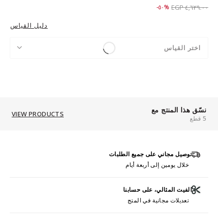
Price reduced from
to ٢,٣٠٩.٠٠ EGP
%٥٠-
٤,٦٢٩.٠٠ EGP
دليل القياس
اختر القياس
نسّق هذا المنتج مع
VIEW PRODUCTS
5 قطع
توصيل مجاني على جميع الطلبات
خلال يومين إلى أربعة أيام
الفيت المثالي، على حسابنا
تعديلات مجانية في المتج