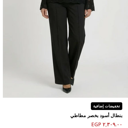
تخفيضات إضافية
بنطال أسود بخصر مطاطي
٢,٣٠٩.٠٠ EGP