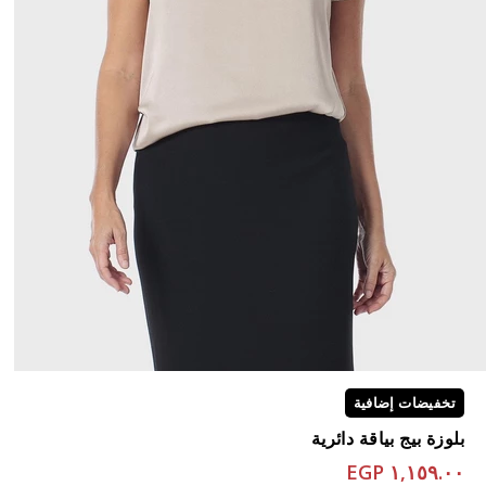
تخفيضات إضافية
بلوزة بيج بياقة دائرية
١,١٥٩.٠٠ EGP