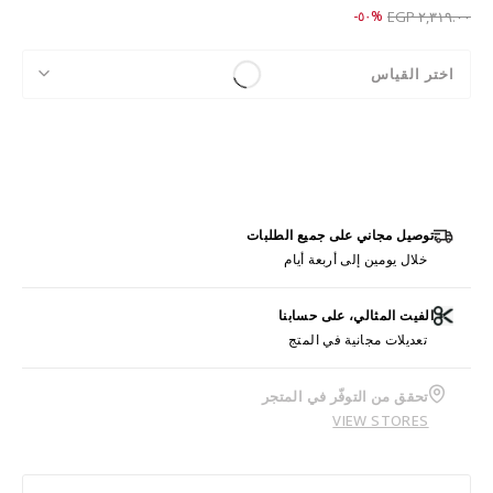
Price reduced from
to ١,١٥٩.٠٠ EGP
%٥٠-
٢,٣١٩.٠٠ EGP
اختر القياس
توصيل مجاني على جميع الطلبات
خلال يومين إلى أربعة أيام
الفيت المثالي، على حسابنا
تعديلات مجانية في المتج
تحقق من التوفّر في المتجر
VIEW STORES