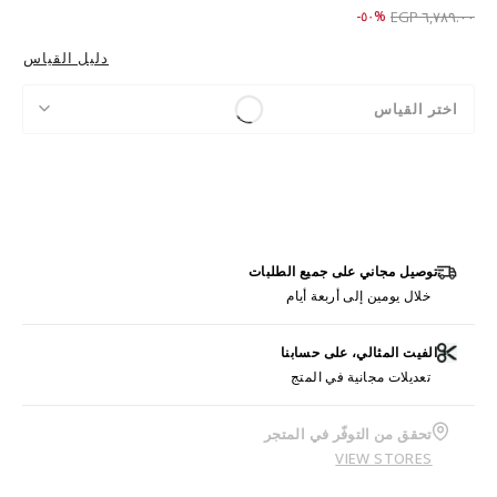
Price reduced from
to ٣,٣٨٩.٠٠ EGP
%٥٠-
٦,٧٨٩.٠٠ EGP
دليل القياس
اختر القياس
توصيل مجاني على جميع الطلبات
خلال يومين إلى أربعة أيام
الفيت المثالي، على حسابنا
تعديلات مجانية في المتج
تحقق من التوفّر في المتجر
VIEW STORES