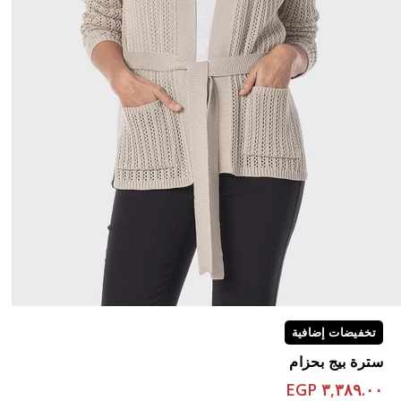
تخفيضات إضافية
سترة بيج بحزام
٣,٣٨٩.٠٠ EGP