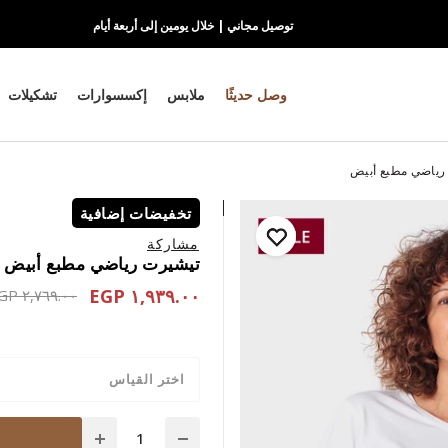
توصيل مجاني | خلال يومين إلى أربعة أيام
وصل حديثًا
ملابس
إكسسوارات
تشكيلات
رياضي مطبع أبيض
تخفيضات إضافية
مشاركة
تيشيرت رياضي مطبع أبيض
١,٩٣٩.٠٠ EGP
educed from
٢,٧٦٩.٠٠ EGP
اختر القياس
Quantity