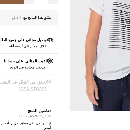
نسّق هذا المنتج مع
2 قطع
توصيل مجاني على جميع الطل
خلال يومين إلى أربعة أيام
الفيت المثالي، على حسابنا
تعديلات مجانية في المتج
تحقق من التوفّر في المتجر
VIEW STORES
تفاصيل المنتج
ID 37_462085_102
تيشيرت رياضي مطبع، مزين بأحجار الر
أبيض