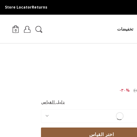
Store Locator
Returns
تخفيضات
0
Price r
to ١,٩٣٩.٠٠ EGP
%٣٠-
دليل القياس
اختر القياس