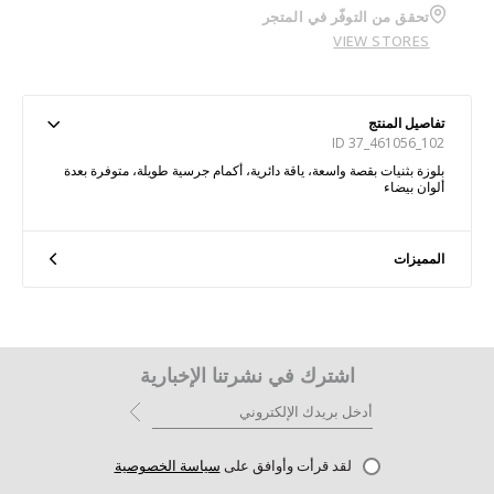
تحقق من التوفّر في المتجر
VIEW STORES
تفاصيل المنتج
ID 37_461056_102
بلوزة بثنيات بقصة واسعة، ياقة دائرية، أكمام جرسية طويلة، متوفرة بعدة
ألوان بيضاء
المميزات
اشترك في نشرتنا الإخبارية
لقد قرأت وأوافق على
سياسة الخصوصية