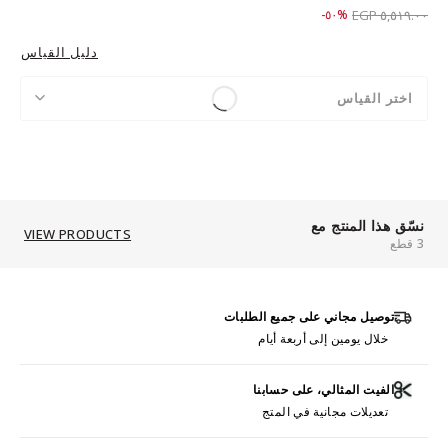
Price reduced from
to ٢,٧٥٩.٠٠ EGP
%٥٠-
٥,٥١٩.٠٠ EGP
دليل القياس
اختر القياس
نسّق هذا المنتج مع
VIEW PRODUCTS
3 قطع
توصيل مجاني على جميع الطلبات
خلال يومين إلى أربعة أيام
الفيت المثالي، على حسابنا
تعديلات مجانية في المتج