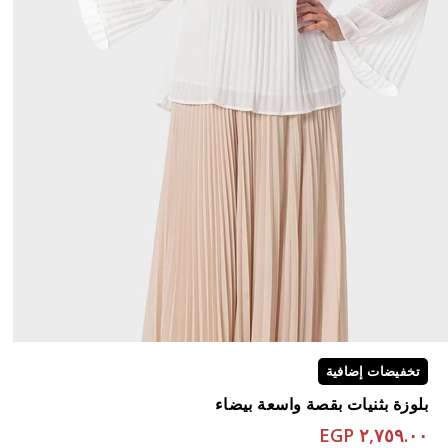
تخفيضات إضافية
بلوزة بثنيات بقصة واسعة بيضاء
٢,٧٥٩.٠٠ EGP