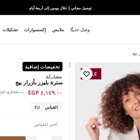
توصيل مجاني | خلال يومين إلى أربعة أيام
وصل حديثًا
ملابس
إكسسوارات
تشكيلات
 بيج
تخفيضات إضافية
مشاركة
سترة بليزر بأزرار بيج
٤,١٤٩.٠٠ EGP
educed from
٨,٢٩٩.٠٠ EGP
القياس
EU
اختر القياس
Quantity