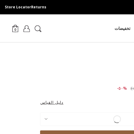
Store Locator
Returns
تخفيضات
0
Price r
to ٤,١٤٩.٠٠ EGP
%٥٠-
دليل القياس