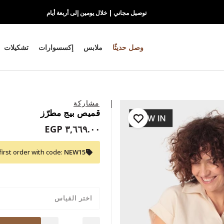
توصيل مجاني | خلال يومين إلى أربعة أيام
وصل حديثًا
ملابس
إكسسوارات
تشكيلات
مشاركة
قميص بيج مطرّز
٣,٦٦٩.٠٠ EGP
first order with code:
NEW15
اختر القياس
Quantity