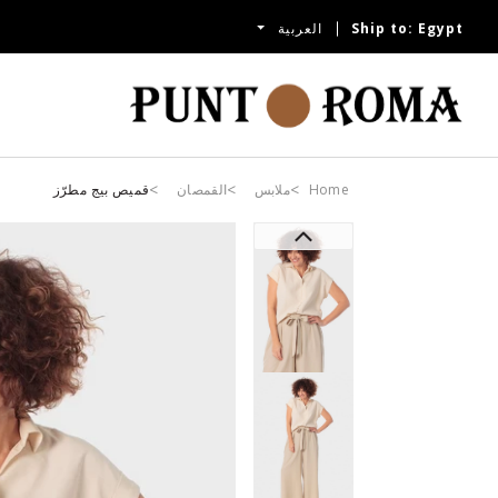
Egypt
Ship to:
العربية
Home
ملابس
القمصان
قميص بيج مطرّز