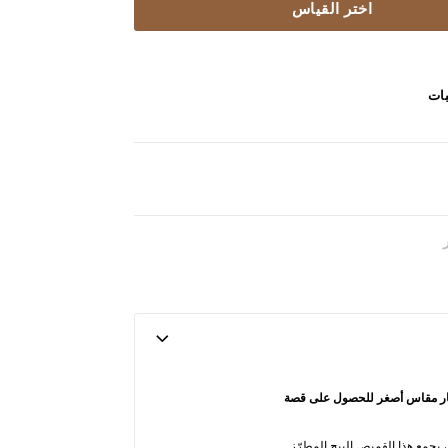
اختر القياس
بات
تيار مقاس أصغر للحصول على قصة
، يجمع هذا القميص البيج المطرّز