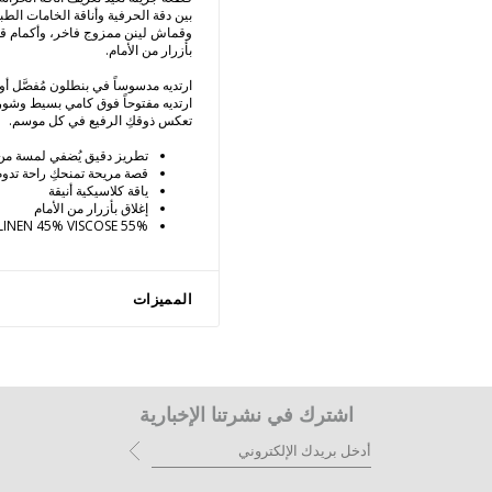
بين دقة الحرفية وأناقة الخامات الطبيع
وقماش لينن ممزوج فاخر، وأكمام قصي
بأزرار من الأمام.
ارتديه مدسوساً في بنطلون مُفصَّل أو ت
ارتديه مفتوحاً فوق كامي بسيط وش
تعكس ذوقكِ الرفيع في كل موسم.
تطريز دقيق يُضفي لمسة من 
قصة مريحة تمنحكِ راحة تدوم
ياقة كلاسيكية أنيقة
إغلاق بأزرار من الأمام
55% LINEN 45% VISCOSE
المميزات
اشترك في نشرتنا الإخبارية