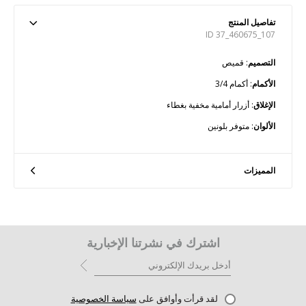
تفاصيل المنتج
ID 37_460675_107
التصميم
: قميص
الأكمام
: أكمام 3/4
الإغلاق
: أزرار أمامية مخفية بغطاء
الألوان
: متوفر بلونين
المميزات
اشترك في نشرتنا الإخبارية
لقد قرأت وأوافق على
سياسة الخصوصية