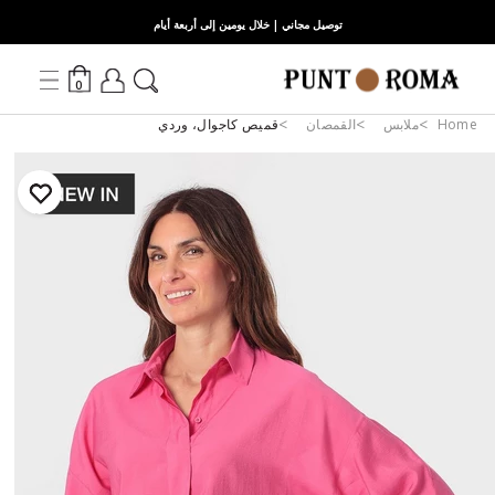
توصيل مجاني | خلال يومين إلى أربعة أيام
0
Home
ملابس
القمصان
قميص كاجوال، وردي