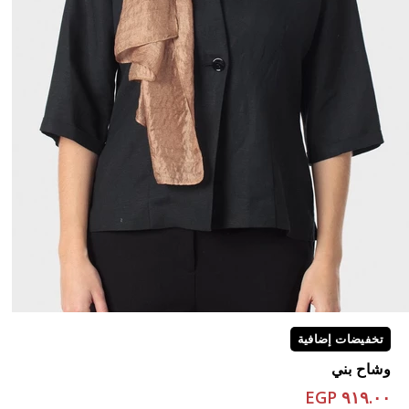
تخفيضات إضافية
وشاح بني
٩١٩.٠٠ EGP