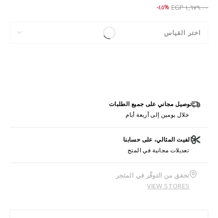
Price reduced from
to ٩١٩.٠٠ EGP
%٤٥-
١,٦٧٩.٠٠ EGP
اختر القياس
توصيل مجاني على جميع الطلبات
خلال يومين إلى أربعة أيام
الفيت المثالي، على حسابنا
تعديلات مجانية في المتج
تحقق من التوفّر في المتجر
VIEW STORES