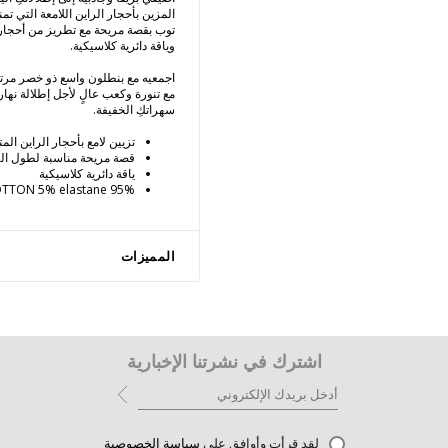
المزين بأحجار الراين اللامعة التي تم
توب بقصة مريحة مع تطريز من أحجار ا
وياقة دائرية كلاسيكية.
اجمعيه مع بنطلون واسع ذو خصر مرتفع
مع تنورة وكعب عالٍ لأجل إطلالة نهارية
سهراتكِ الخفيفة.
تزيين لامع بأحجار الراين المتل
قصة مريحة مناسبة لطول الي
ياقة دائرية كلاسيكية
95% COTTON 5% elastane
المميزات
اشترك في نشرتنا الإخبارية
لقد قرأت وأوافق على
سياسة الخصوصية