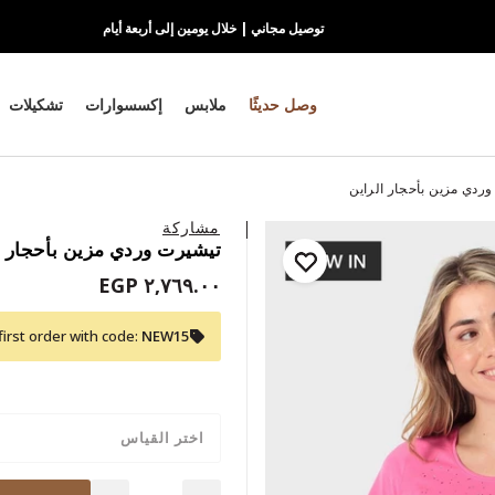
توصيل مجاني | خلال يومين إلى أربعة أيام
وصل حديثًا
ملابس
إكسسوارات
تشكيلات
ردي مزين بأحجار الراين
مشاركة
تيشيرت وردي مزين بأحجار ا
٢,٧٦٩.٠٠ EGP
first order with code:
NEW15
اختر القياس
Quantity