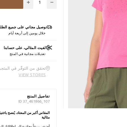
توصيل مجاني على جميع الطل
خلال يومين إلى أربعة أيام
الفيت المثالي، على حسابنا
تعديلات مجانية في المتج
تحقق من التوفّر في المتجر
VIEW STORES
تفاصيل المنتج
ID 37_461866_107
المقاس أكبر من المعتاد، يُنصح باخ
مثالية
أضيفي بريقاً وجاذبية إلى إطلالاتكِ ا