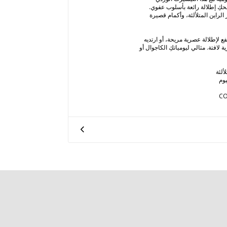
نحكِ إطلالة رائعة بأسلوب عفوي.
لراين المتلألئة، وأكمام قصيرة
 لإطلالة عصرية مريحة، أو ارتديه
 لافتة. مثالي ليومياتكِ الكاجوال أو
ألئة
وم