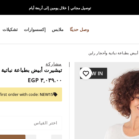
توصيل مجاني | خلال يومين إلى أربعة أيام
وصل حديثًا
ملابس
إكسسوارات
تشكيلات
بيض بطباعة نباتية وأحجار راين
مشاركة
تيشيرت أبيض بطباعة نباتية 
٣,٠٣٩.٠٠ EGP
first order with code:
NEW15
اختر القياس
Quantity