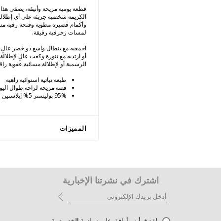
قطعة يومية مريحة وأنيقة، يضفي هذا 
الكريمة شخصية جريئة على أي إطلال
وأكمام قصيرة مطوية وفتحة رقبة مستد
لمسات زخرفية رقيقة.
اجمعيه مع بنطال واسع ذو خصر عالٍ
أو ارتديه مع تنورة وكعب عالٍ لإطلالة 
الرسمية أو لإطلالة مسائية عفوية راقي
طبعة نباتية استوائية زاهية
قصة مريحة لراحة طوال اليو
95% بوليستر 5% إيلاستين
المميزات
اشترك في نشرتنا الإخبارية
لقد قرأت وأوافق على
سياسة الخصوصية