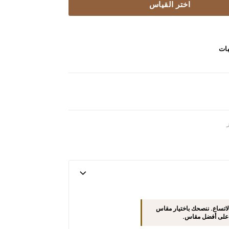
اختر القياس
بات
P تميل إلى الاتساع. ننصحك باختيار مقاس
 على أفضل مقاس.