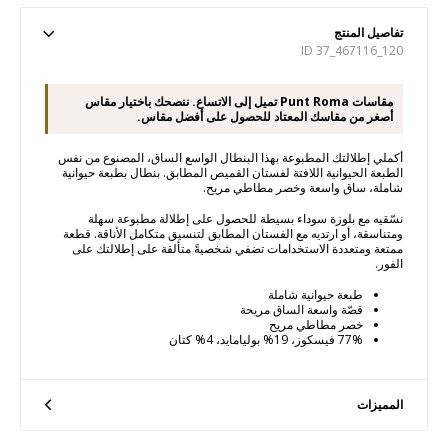
تفاصيل المنتج
ID 37_467116_120
مقاسات Punt Roma تميل إلى الاتساع. ننصحك باختيار مقاس
أصغر من مقاسك المعتاد للحصول على أفضل مقاس.
أكملي إطلالتك المطبوعة بهذا البنطال الواسع الساق، المصنوع من نفس
الطبعة الحيوانية اللافتة لفستان القميص المطابق. بنطال بطبعة حيوانية
شاملة، ساق واسعة وخصر مطاطي مريح.
نسّقيه مع بلوزة سوداء بسيطة للحصول على إطلالة مطبوعة سهلة
ومتناسقة، أو ارتديه مع الفستان المطابق لتنسيق متكامل الأناقة. قطعة
ممتعة ومتعددة الاستخدامات تضفي شخصيةً متألقة على إطلالتك على
الفور.
طبعة حيوانية شاملة
قصّة واسعة الساق مريحة
خصر مطاطي مريح
77% فيسكوز، 19% بوليامايد، 4% كتان
المميزات