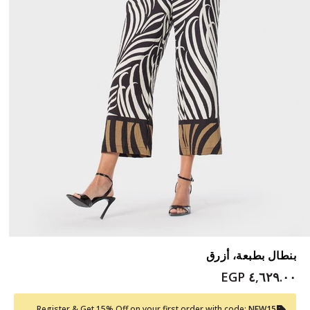
بنطال بطبعة، أزرق
٤,٦٢٩.٠٠ EGP
Register & Get 15% Off on your first order with code:
NEW15