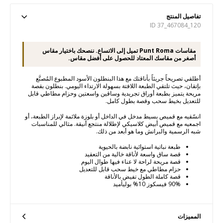
تفاصيل المنتج
ID 37_467084_120
مقاسات Punt Roma تميل إلى الاتساع. ننصحك باختيار مقاس
أصغر من مقاسك المعتاد للحصول على أفضل مقاس.
أطلقي تصريحاً جريئاً بأناقتك مع هذا البنطلون الأسود المطبوع المُصنَّع
بإتقان، حيث تلتقي الطبعة اللافتة بسهولة الارتداء اليومي. بنطلون بقصة
مريحة يتميز بطبعة أوراق تجريدية وساقين واسعتين وحزام مطاطي قابل
للتعديل بخيط سحب وقصة بطول كامل.
انسّقيه مع قميص بسيط مدخل في الداخل أو بلوزة ملائمة لإبراز الطبعة، أو
اجمعيه مع قميص أبيض كلاسيكي لإطلالة منتجع أنيقة. مثالي للمناسبات
شبه الرسمية والبرانش وما هو أبعد من ذلك.
طبعة نباتية استوائية نابضة بالحيوية
قصة ساق واسعة لأناقة خالية من التعقيد
قصة مريحة لراحة لا عناء فيها طوال اليوم
حزام مطاطي مع خيط سحب قابل للتعديل
قصة كاملة الطول تفيض بالأناقة
90% فيسكوز 10% بوليأميد
المميزات