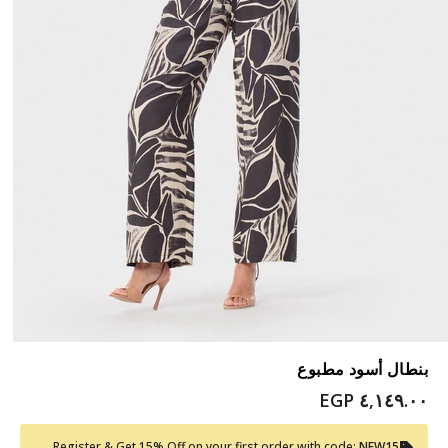
بنطال أسود مطبوع
٤,١٤٩.٠٠ EGP
Register & Get 15% Off on your first order with code:
NEW15