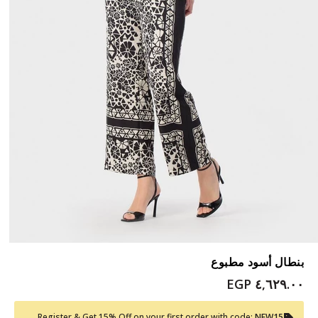
بنطال أسود مطبوع
٤,٦٢٩.٠٠ EGP
Register & Get 15% Off on your first order with code:
NEW15