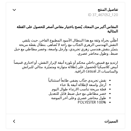
تفاصيل المنتج
ID 37_467052_120
المقاس أكبر من المعتاد، يُنصح باختيار مقاس أصغر للحصول على القصّة
المثالية
أطلّي بجرأة وثقة مع هذا البنطال الأسود المطبوع الفاخر، حيث يلتقي
النقش الهندسي الزهري الجذّاب مع راحة لا تُضاهى. بنطال بقصّة مريحة
يتميّز بنقش هندسي زهري تجريدي، وأرجل واسعة، وخصر مطاطي مع حبل
ضبط، وطول محاصَر عصري.
ارتديهِ مع قميص داخلي محكم أو بلوزة أنيقة لإبراز النقش، أو اختاري قميصاً
أبيض كلاسيكياً للحصول على إطلالة متوازنة ومتميّزة. مثالي للبرانش
والمناسبات الـ casual الراقية.
نقش تجريدي جذّاب يضفي طابعاً استثنائياً
أرجل واسعة لإطلالة أنيقة بلا عناء
قصّة مريحة تناسب الارتداء طوال اليوم
خصر مطاطي مع حبل ضبط قابل للتعديل
طول محاصَر عصري وعلى آخر الموضة
100% POLYESTER
المميزات