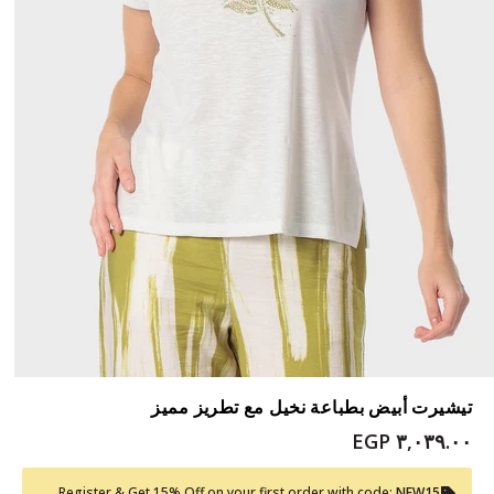
تيشيرت أبيض بطباعة نخيل مع تطريز مميز
٣,٠٣٩.٠٠ EGP
Register & Get 15% Off on your first order with code:
NEW15