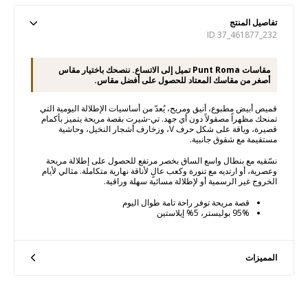
تفاصيل المنتج
ID 37_461877_232
مقاسات Punt Roma تميل إلى الاتساع. ننصحك باختيار مقاس
أصغر من مقاسك المعتاد للحصول على أفضل مقاس.
قميص أبيض مطبوع، أنيق ومريح، يُعدّ من أساسيات الإطلالة اليومية التي
تمنحك مظهراً مصقولاً دون أي جهد. تي-شيرت بقصة مريحة يتميز بأكمام
قصيرة، وياقة على شكل حرف V، وزخارف أشجار النخيل، وحاشية
مستقيمة مع شقوق جانبية.
نسّقيه مع بنطال واسع الساق بخصر مرتفع للحصول على إطلالة مريحة
وعصرية، أو ارتديه مع تنورة وكعب عالٍ لأناقة نهارية متكاملة. مثالي لأيام
الخروج غير الرسمية أو لإطلالة مسائية سهلة وراقية.
قصة مريحة توفر راحة تامة طوال اليوم
95% بوليستر، 5% إيلاستين
المميزات