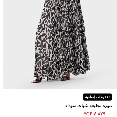
تخفيضات إضافية
تنورة مطبعة بثنيات سوداء
٤,٨٢٩.٠٠ EGP