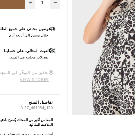
توصيل مجاني على جميع الطل
خلال يومين إلى أربعة أيام
الفيت المثالي، على حسابنا
تعديلات مجانية في المتج
تحقق من التوفّر في المتجر
VIEW STORES
تفاصيل المنتج
ID 37_461054_120
المقاس أكبر من المعتاد، يُنصح باخ
الملاءمة المثالية
أساسية يومية بروح جريئة — تُضيف هذ