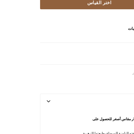
اختر القياس
بات
تيار مقاس أصغر للحصول على
ه البلوزة السوداء بطبعتها الزهرية