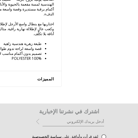
الهندسية لمسة مفعمة بالحيوية والأنا
أكمام برقبة مستديرة وقصة واسعة مريحة
الدفء.
اختاريها مع بنطال واسع الأرجل لإطلال
وكعب عالٍ لإطلالة نهارية راقية. مثالية
أناقة بلا تكلّف.
طبعة زهرية هندسية زاهية
قصة واسعة لراحة تدوم طوال
تصميم بدون أكمام مناسب لأ
100% POLYESTER
المميزات
اشترك في نشرتنا الإخبارية
لقد قرأت وأوافق على
سياسة الخصوصية