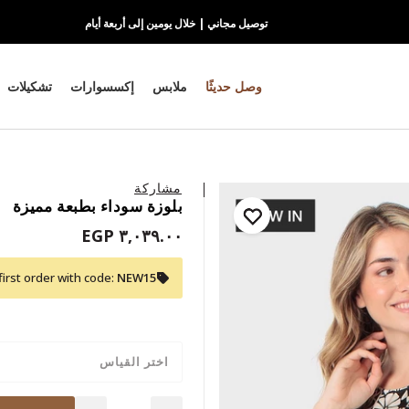
توصيل مجاني | خلال يومين إلى أربعة أيام
وصل حديثًا
ملابس
إكسسوارات
تشكيلات
مشاركة
بلوزة سوداء بطبعة مميزة
٣,٠٣٩.٠٠ EGP
first order with code:
NEW15
اختر القياس
Quantity