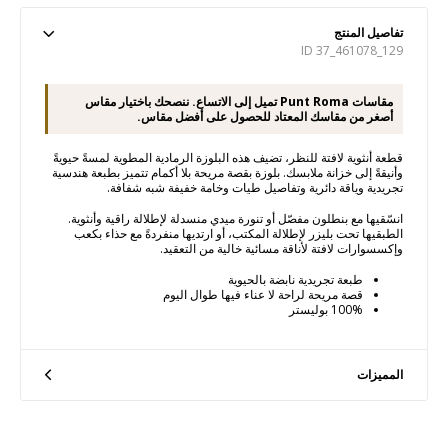
تفاصيل المنتج
ID 37_461078_129
مقاسات Punt Roma تميل إلى الاتساع. ننصحك باختيار مقاس
أصغر من مقاسك المعتاد للحصول على أفضل مقاس.
قطعة أنثوية لافتة للنظر، تضيف هذه البلوزة الرمادية المطوية لمسةً حيويةً
وأنيقةً إلى خزانة ملابسك. بلوزة بقصة مريحة بلا أكمام تتميز بطبعة هندسية
تجريدية وياقة دائرية وتفاصيل طيات وخامة خفيفة شبه شفافة.
انسّقيها مع بنطلون مفصّل أو تنورة ميدي منسدلة لإطلالة راقية وأنثوية.
الطبقيها تحت بليزر لإطلالة المكتب، أو ارتديها منفردةً مع حذاء بكعب
وإكسسوارات لافتة لأناقة مسائية خالية من التعقيد.
طبعة تجريدية نابضة بالحيوية
قصة مريحة لراحة لا عناء فيها طوال اليوم
100% بوليستر
المميزات