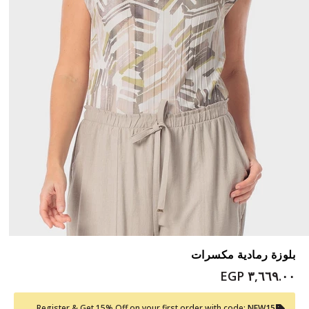
بلوزة رمادية مكسرات
٣,٦٦٩.٠٠ EGP
Register & Get 15% Off on your first order with code:
NEW15