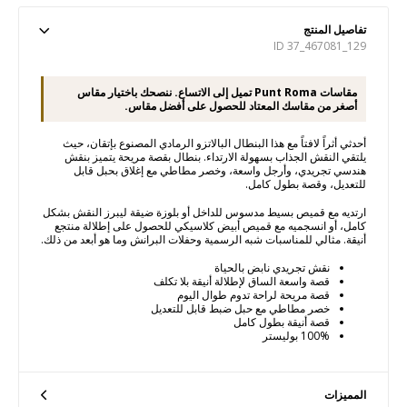
تفاصيل المنتج
ID 37_467081_129
مقاسات Punt Roma تميل إلى الاتساع. ننصحك باختيار مقاس
أصغر من مقاسك المعتاد للحصول على أفضل مقاس.
أحدثي أثراً لافتاً مع هذا البنطال البالاتزو الرمادي المصنوع بإتقان، حيث
يلتقي النقش الجذاب بسهولة الارتداء. بنطال بقصة مريحة يتميز بنقش
هندسي تجريدي، وأرجل واسعة، وخصر مطاطي مع إغلاق بحبل قابل
للتعديل، وقصة بطول كامل.
ارتديه مع قميص بسيط مدسوس للداخل أو بلوزة ضيقة ليبرز النقش بشكل
كامل، أو انسجميه مع قميص أبيض كلاسيكي للحصول على إطلالة منتجع
أنيقة. مثالي للمناسبات شبه الرسمية وحفلات البرانش وما هو أبعد من ذلك.
نقش تجريدي نابض بالحياة
قصة واسعة الساق لإطلالة أنيقة بلا تكلف
قصة مريحة لراحة تدوم طوال اليوم
خصر مطاطي مع حبل ضبط قابل للتعديل
قصة أنيقة بطول كامل
100% بوليستر
المميزات