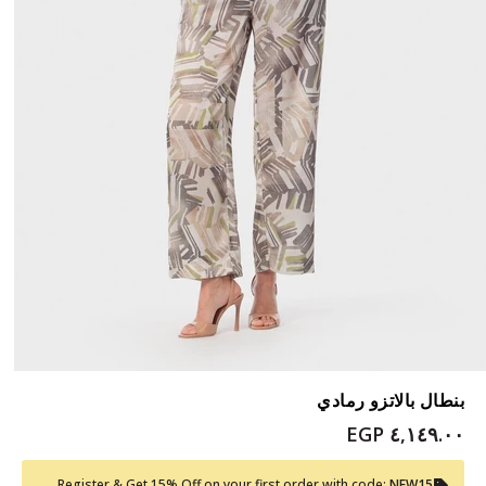
بنطال بالاتزو رمادي
٤,١٤٩.٠٠ EGP
Register & Get 15% Off on your first order with code:
NEW15