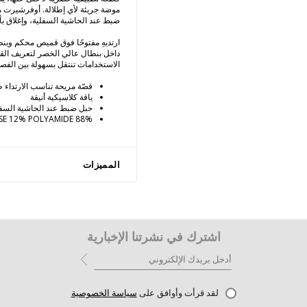
موضة جريئة لأي إطلالة. أوفرشيرت مح
ضبط عند الحاشية السفلية، وإغلاق بأز
ارتديهِ مفتوحًا فوق قميص محكم وبنطال
داخل بنطال عالي الخصر لتعريف القو
الاستخدامات تنتقل بسهولة بين الفص
قصّة مريحة تناسب الارتداء ط
ياقة كلاسيكية أنيقة
حبل ضبط عند الحاشية السفلي
88% VISCOSE 12% POLYAMIDE
المميزات
اشترك في نشرتنا الإخبارية
لقد قرأت وأوافق على
سياسة الخصوصية