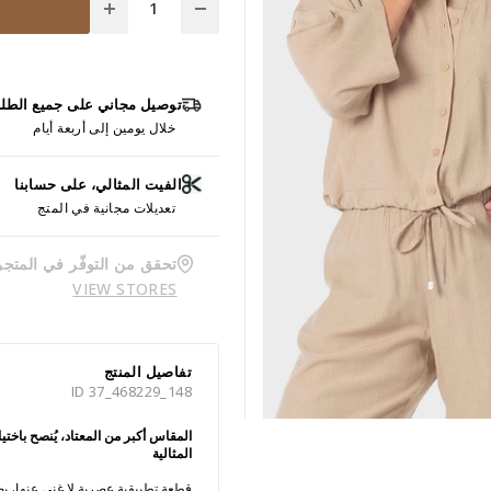
توصيل مجاني على جميع الطل
خلال يومين إلى أربعة أيام
الفيت المثالي، على حسابنا
تعديلات مجانية في المتج
تحقق من التوفّر في المتجر
VIEW STORES
تفاصيل المنتج
ID 37_468229_148
المقاس أكبر من المعتاد، يُنصح باخ
المثالية
قطعة تطبيقية عصرية لا غنى عنها، ي