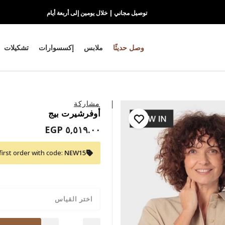
توصيل مجاني | خلال يومين إلى أربعة أيام
وصل حديثًا
ملابس
إكسسوارات
تشكيلات
مشاركة
أوفرشيرت بيج
٥,٥١٩.٠٠ EGP
first order with code:
NEW15
اختر القياس
Quantity