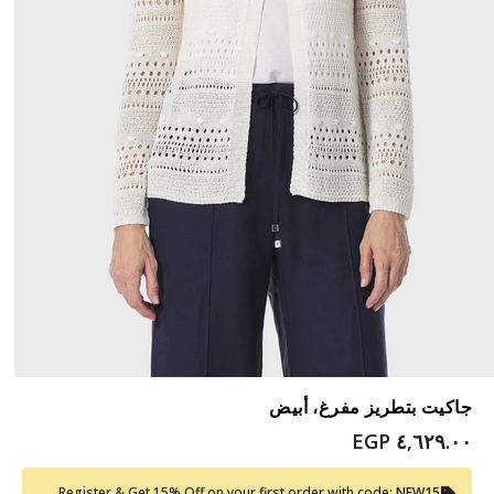
جاكيت بتطريز مفرغ، أبيض
٤,٦٢٩.٠٠ EGP
Register & Get 15% Off on your first order with code:
NEW15