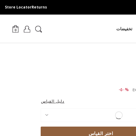
Store Locator
Returns
تخفيضات
0
Price r
to ٢,٩٨٩.٠٠ EGP
%٥٠-
دليل القياس
اختر القياس