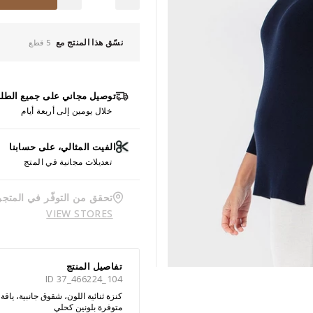
نسّق هذا المنتج مع
5 قطع
توصيل مجاني على جميع الطل
خلال يومين إلى أربعة أيام
الفيت المثالي، على حسابنا
تعديلات مجانية في المتج
تحقق من التوفّر في المتجر
VIEW STORES
تفاصيل المنتج
ID 37_466224_104
كنزة ثنائية اللون، شقوق جانبية، ياقة د
متوفرة بلونين كحلي