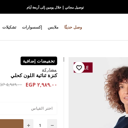
توصيل مجاني | خلال يومين إلى أربعة أيام
وصل حديثًا
ملابس
إكسسوارات
تشكيلات
تخفيضات إضافية
مشاركة
كنزة ثنائية اللون كحلي
٢,٩٨٩.٠٠ EGP
educed from
٥,٩٨٩.٠٠ EGP
اختر القياس
Quantity