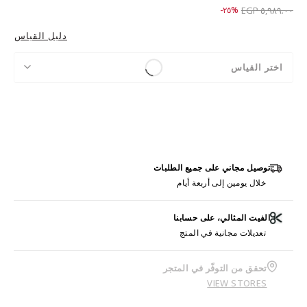
Price reduced from
to ٤,٤٨٩.٠٠ EGP
%٢٥-
٥,٩٨٩.٠٠ EGP
دليل القياس
اختر القياس
توصيل مجاني على جميع الطلبات
خلال يومين إلى أربعة أيام
الفيت المثالي، على حسابنا
تعديلات مجانية في المتج
تحقق من التوفّر في المتجر
VIEW STORES