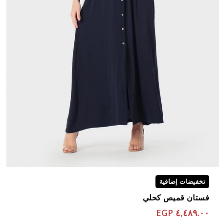
تخفيضات إضافية
فستان قميص كحلي
٤,٤٨٩.٠٠ EGP