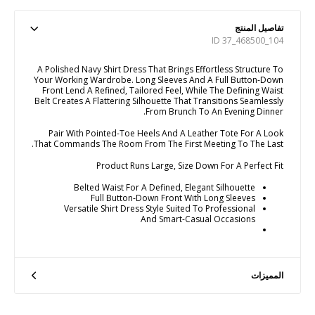
تفاصيل المنتج
ID 37_468500_104
A Polished Navy Shirt Dress That Brings Effortless Structure To
Your Working Wardrobe. Long Sleeves And A Full Button-Down
Front Lend A Refined, Tailored Feel, While The Defining Waist
Belt Creates A Flattering Silhouette That Transitions Seamlessly
From Brunch To An Evening Dinner.
Pair With Pointed-Toe Heels And A Leather Tote For A Look
That Commands The Room From The First Meeting To The Last.
Product Runs Large, Size Down For A Perfect Fit
Belted Waist For A Defined, Elegant Silhouette
Full Button-Down Front With Long Sleeves
Versatile Shirt Dress Style Suited To Professional
And Smart-Casual Occasions
المميزات