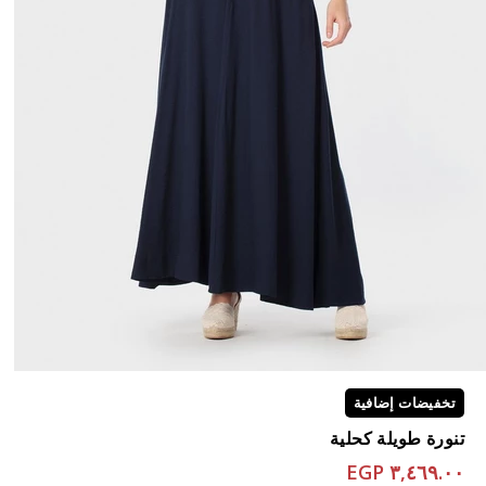
تخفيضات إضافية
تنورة طويلة كحلية
٣,٤٦٩.٠٠ EGP