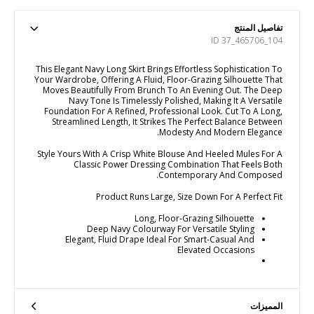
تفاصيل المنتج
ID 37_465706_104
This Elegant Navy Long Skirt Brings Effortless Sophistication To
Your Wardrobe, Offering A Fluid, Floor-Grazing Silhouette That
Moves Beautifully From Brunch To An Evening Out. The Deep
Navy Tone Is Timelessly Polished, Making It A Versatile
Foundation For A Refined, Professional Look. Cut To A Long,
Streamlined Length, It Strikes The Perfect Balance Between
Modesty And Modern Elegance.
Style Yours With A Crisp White Blouse And Heeled Mules For A
Classic Power Dressing Combination That Feels Both
Contemporary And Composed.
Product Runs Large, Size Down For A Perfect Fit
Long, Floor-Grazing Silhouette
Deep Navy Colourway For Versatile Styling
Elegant, Fluid Drape Ideal For Smart-Casual And
Elevated Occasions
المميزات