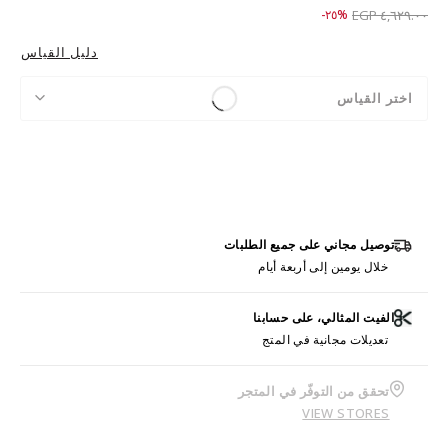
Price reduced from
to ٣,٤٦٩.٠٠ EGP
%٢٥-
٤,٦٢٩.٠٠ EGP
دليل القياس
اختر القياس
توصيل مجاني على جميع الطلبات
خلال يومين إلى أربعة أيام
الفيت المثالي، على حسابنا
تعديلات مجانية في المتج
تحقق من التوفّر في المتجر
VIEW STORES