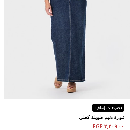
تخفيضات إضافية
تنورة دنيم طويلة كحلي
٢,٣٠٩.٠٠ EGP