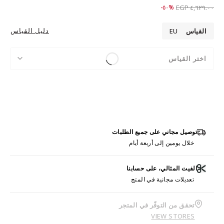
Price reduced from
to ٢,٣٠٩.٠٠ EGP
%٥٠-
٤,٦٢٩.٠٠ EGP
دليل القياس
القياس
EU
اختر القياس
توصيل مجاني على جميع الطلبات
خلال يومين إلى أربعة أيام
الفيت المثالي، على حسابنا
تعديلات مجانية في المتج
تحقق من التوفّر في المتجر
VIEW STORES